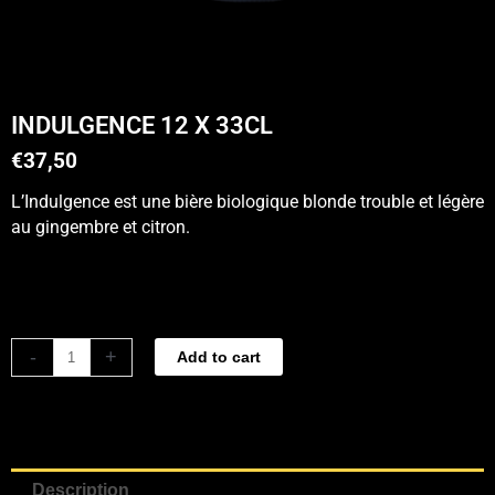
INDULGENCE 12 X 33CL
€
37,50
L’Indulgence est une bière biologique blonde trouble et légère
au gingembre et citron.
Indulgence
-
+
Add to cart
12
x
33cl
quantity
Description