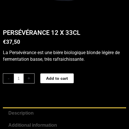
PERSÉVÉRANCE 12 X 33CL
€
37,50
La Persévérance est une bière biologique blonde légère de
fermentation basse, très rafraichissante.
Persévérance
-
+
Add to cart
12
x
33cl
quantity
Description
Additional information